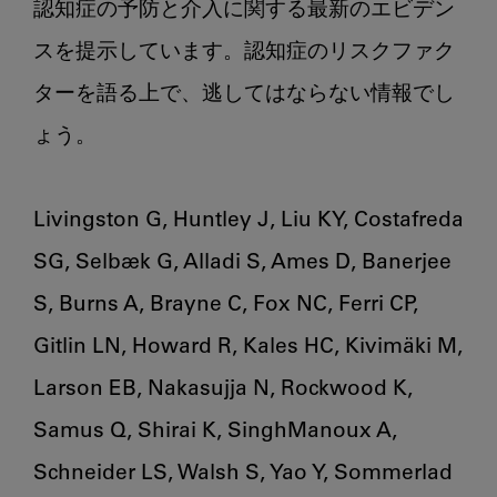
認知症の予防と介入に関する最新のエビデン
喪
スを提示しています。認知症のリスクファク
失
は
ターを語る上で、逃してはならない情報でし
認
ょう。

知
症
を
Livingston G, Huntley J, Liu KY, Costafreda 
誘
発
SG, Selbæk G, Alladi S, Ames D, Banerjee 
す
S, Burns A, Brayne C, Fox NC, Ferri CP, 
る
の
Gitlin LN, Howard R, Kales HC, Kivimäki M, 
か？
Larson EB, Nakasujja N, Rockwood K, 
Samus Q, Shirai K, SinghManoux A, 
Schneider LS, Walsh S, Yao Y, Sommerlad 