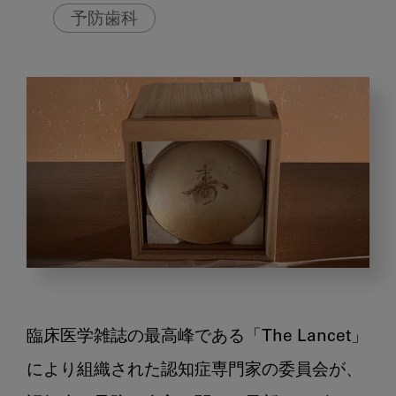
予防歯科
歯
周
病
臨床医学雑誌の最高峰である「The Lancet」
や
歯
により組織された認知症専門家の委員会が、
の