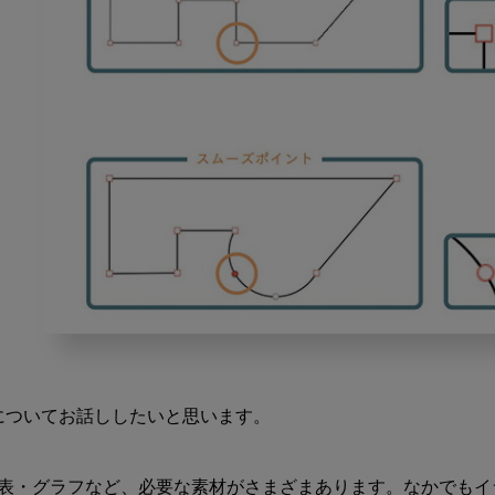
歯
科
医
）についてお話ししたいと思います。

療
従
事
表・グラフなど、必要な素材がさまざまあります。なかでもイ
者