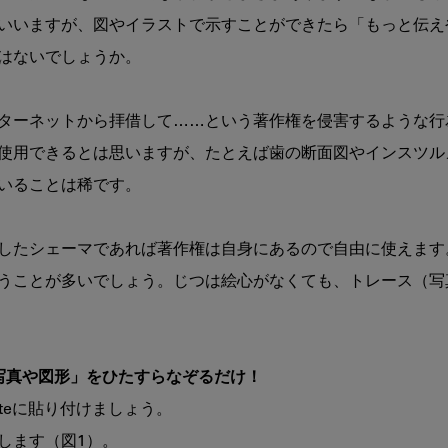
の
いいますが、図やイラストで示すことができたら「もっと伝え
た
はないでしょうか。

め
の
Keynote
ターネットから拝借して……という著作権を侵害するような行
の
超
使用できるとは思いますが、たとえば歯の断面図やインスツル
入
いることは稀です。

門
第
5
したシェーマであれば著作権は自身にあるので自由に使えます
回：
うことが多いでしょう。じつは絵心がなくても、トレース（写
ト
レ
ー
ス
を
写真や図形」をひたすらなぞるだけ！
や
teに貼り付けましょう。

っ
て
ます（図1）。
