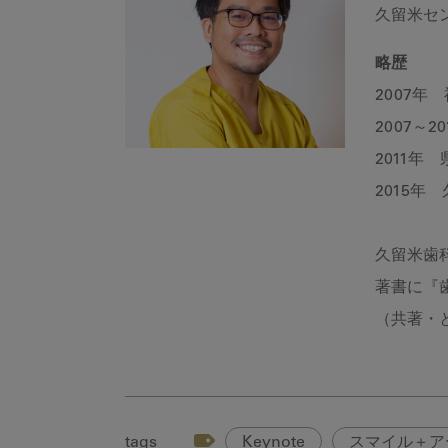
久留米セ
略歴
2007年
2007～
2011年
2015
久留米歯科
著書に『歯
（共著・
tags
Keynote
スマイル＋ア