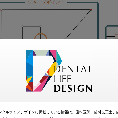
ンタルライフデザインに掲載している情報は、歯科医師、歯科技工士、
替え。『歯科医療従事者のためのKeynote超入門 for Ma