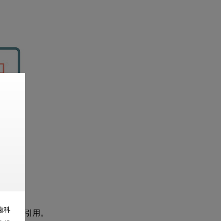
歯科
c』より引用。
