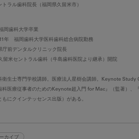
ントラル歯科院長（福岡県久留米市）
 福岡歯科大学卒業
2011年 福岡歯科大学医科歯科総合病院勤務
 県庁前デンタルクリニック院長
年 久留米セントラル歯科（牛島歯科医院より継承）開院
衛生士専門学校講師。医療法人星樹会講師。Keynote Study C
科医療従事者のためのKeynote超入門 for Mac』（監著
ともにクインテッセンス出版）がある。
ーカイブ