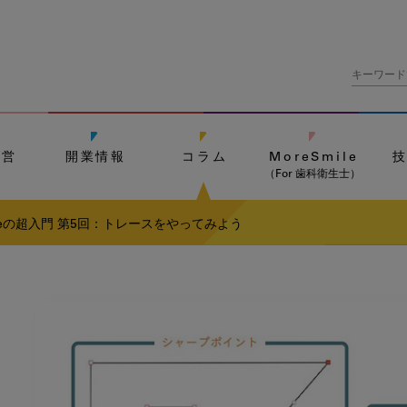
経営
開業情報
コラム
MoreSmile
（For 歯科衛生士）
teの超入門 第5回：トレースをやってみよう