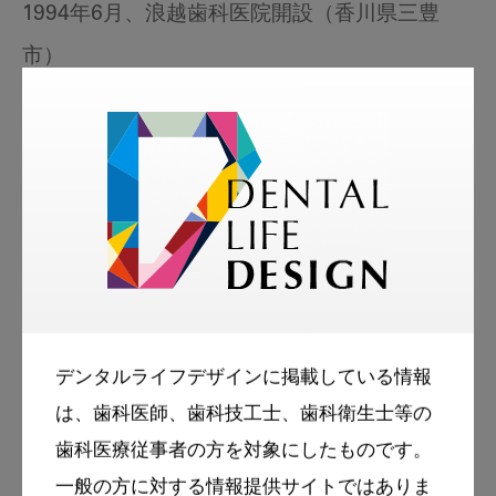
1994年6月、浪越歯科医院開設（香川県三豊
市）
2001年4月～2002年3月、長崎大学歯学部臨床
助教授
2002年4月～2010年3月、長崎大学歯学部臨床
教授
2012年4月～認定NPO法人ウォーターフロリデ
ーションファンド理事長。
学校歯科医を務める仁尾小学校（香川県三豊
デンタルライフデザインに掲載している情報
市）が1999年に全日本歯科保健優良校最優秀文
は、歯科医師、歯科技工士、歯科衛生士等の
部大臣賞を受賞。
歯科医療従事者の方を対象にしたものです。
2011年4月の歯科健診では6年生51名が永久歯カ
一般の方に対する情報提供サイトではありま