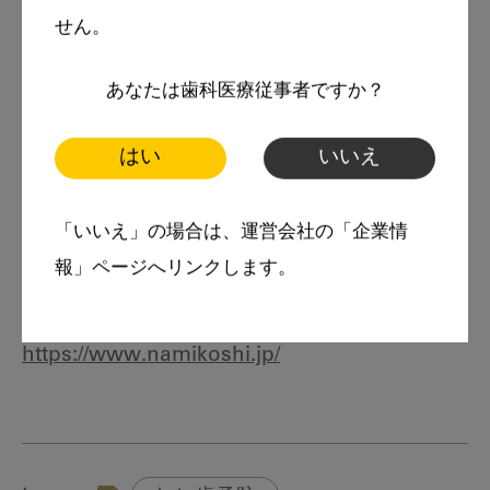
リエスフリーを達成し、日本歯科医師会長賞を
せん。
受賞。
あなたは歯科医療従事者ですか？
著書に『父母ヶ浜2000日』（近著）をはじめ
『季節の中の診療室にて』『このまま使えるDr.
はい
いいえ
もDHも!歯科医院で患者さんにしっかり説明で
きる本』（ともにクインテッセンス出版）があ
「いいえ」の場合は、運営会社の「企業情
報」ページへリンクします。
る。
浪越歯科医院ホームページ
https://www.namikoshi.jp/