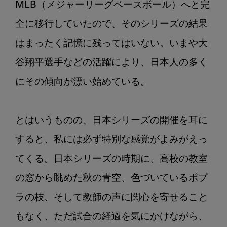
MLB（メジャーリーグベースボール）へと完
ン
2：
全に移行していたので、そのシリーズの結果
秋
はまったく記憶に残ってはいない。いまや大
に
な
谷翔平選手などの活躍により、日本人の多く
る
にその傾向が漂い始めている。

と……
とはいうものの、日本シリーズの開催を耳に
すると、私には必ず特別な感覚がよみがえっ
てくる。日本シリーズの時期に、高校の教室
の窓から眺めた秋の青空、色づいているポプ
ラの枝、そして教師の声に関心を寄せること
もなく、ただ試合の経過を気にかけながら、