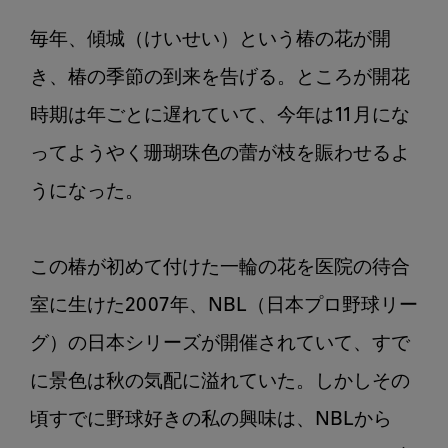
し
歯
毎年、傾城（けいせい）という椿の花が開
の
少
き、椿の季節の到来を告げる。ところが開花
な
時期は年ごとに遅れていて、今年は11月にな
い
ってようやく珊瑚珠色の蕾が枝を賑わせるよ
町
の
うになった。

歯
科
医
この椿が初めて付けた一輪の花を医院の待合
師
室に生けた2007年、NBL（日本プロ野球リー
の
日
グ）の日本シリーズが開催されていて、すで
常
に景色は秋の気配に溢れていた。しかしその
シ
ー
頃すでに野球好きの私の興味は、NBLから
ズ