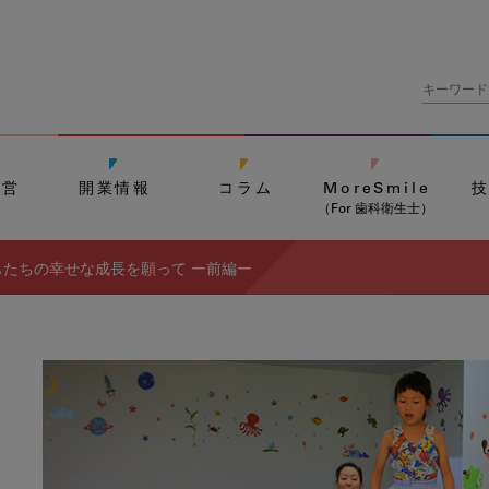
経営
開業情報
コラム
MoreSmile
（For 歯科衛生士）
たちの幸せな成長を願って ー前編ー