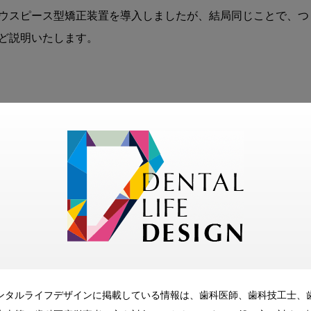
ウスピース型矯正装置を導入しましたが、結局同じことで、つ
ど説明いたします。
です。
スコミ等でも注目されるようになっています。 私たちは、こ
育成を基本とした治療法が非常に有効であることがわかってき
らのものでした。当時、僕は保健所の1，6歳児、3歳児健診に
や子どもがはしゃぐのとは違う落ち着きのなさなどが気になっ
生のセミナーを受講し、今までの概念との違いに一度ではとて
ンタルライフデザインに掲載している情報は、歯科医師、歯科技工士、
て徐々に当院でもVキッズをメインに口腔育成を行うようにな