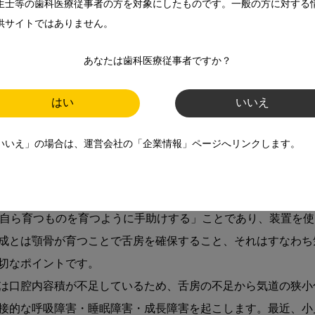
生士等の歯科医療従事者の方を対象にしたものです。一般の方に対する
顕著な変化を見て確信している次第です。一昨年、目良先生が
供サイトではありません。
あなたは歯科医療従事者ですか？
はい
いいえ
いいえ」の場合は、運営会社の「企業情報」ページへリンクします。
ており、少し誤解しやすいかもしれませんので、ここで言うと
から咽頭までの空間のことですから、そこを育てるとはすなわ
来自ら育つものを育つように手助けする」ことであり、装置を
成とは顎骨が育つことで舌房を確保すること、それはすなわち
切なポイントです。
は口腔内容積が不足しているため、舌房の不足から気道の狭小
接的な呼吸障害・睡眠障害・成長障害を起こします。最近、小