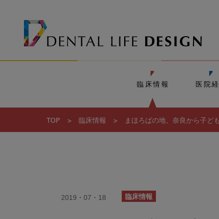
臨床情報
医院
TOP
>
臨床情報
>
まほろばの地、奈良から子ども
2019・07・18
臨床情報