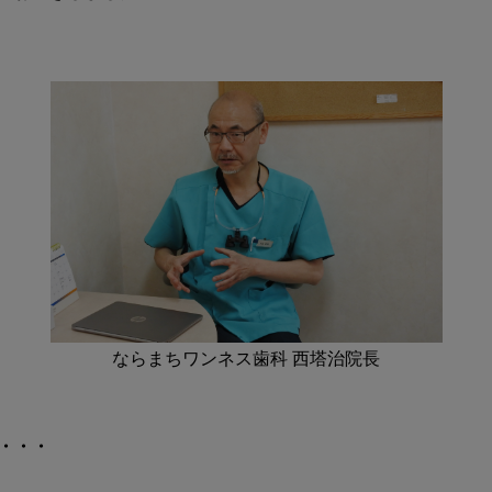
良
か
ら
子
ど
も
た
ち
の
幸
せ
な
成
長
を
ならまちワンネス歯科 西塔治院長
願
っ
て
・・・
ー
前