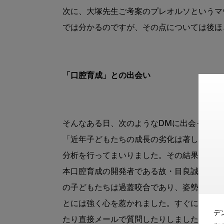
次に、大塚先生ご考案のプレオルソというマ
では分かるのですが、その点については後ほ
「口腔育成」との出会い
そんなある日、次のようなDMに出会ったの
「近年子どもたちの成長の劣化は著しく、マ
分析を行ってまいりました。その結果、口腔
本口腔育成の開発者である故・目良誠先生か
の子どもたちは過蓋咬合であり、姿勢の悪さ
とには強く心を惹かれました。すぐに目良先
デ
たり直接メールで質問したりしました。そし