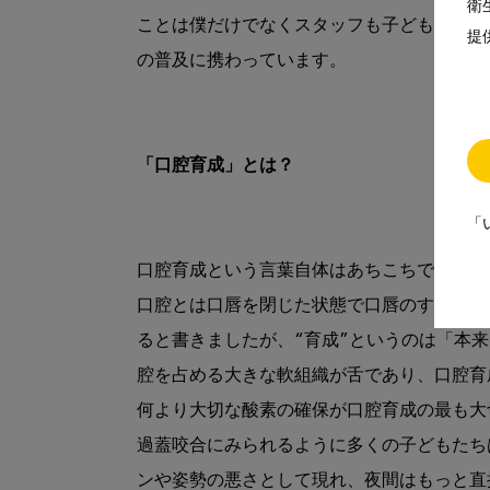
衛
ことは僕だけでなくスタッフも子どもたちの
提
の普及に携わっています。
「口腔育成」とは？
「
口腔育成という言葉自体はあちこちで使われ
口腔とは口唇を閉じた状態で口唇のすぐ内側
ると書きましたが、“育成”というのは「本
腔を占める大きな軟組織が舌であり、口腔育
何より大切な酸素の確保が口腔育成の最も大
過蓋咬合にみられるように多くの子どもたち
ンや姿勢の悪さとして現れ、夜間はもっと直