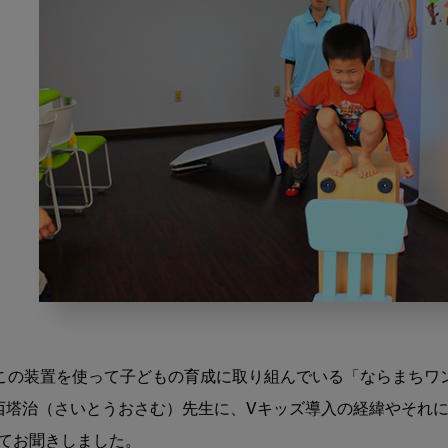
ま
ほ
ろ
この装置を使って子どもの育成に取り組んでいる「ならまちワ
ば
の
西塔治（さいとうおさむ）先生に、Vキッズ導入の経緯やそれ
地、
てお聞きしました。
奈