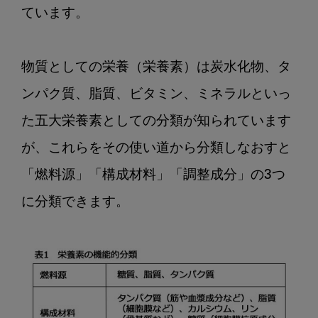
「栄
ています。

養」
と
そ
物質としての栄養（栄養素）は炭水化物、タ
の
ンパク質、脂質、ビタミン、ミネラルといっ
使
い
た五大栄養素としての分類が知られています
道
が、これらをその使い道から分類しなおすと
は？
「燃料源」「構成材料」「調整成分」の3つ
に分類できます。
