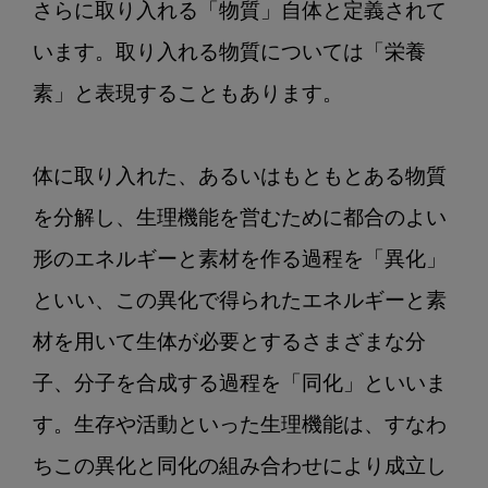
さらに取り入れる「物質」自体と定義されて
た
め
います。取り入れる物質については「栄養
の
素」と表現することもあります。

食
と
栄
体に取り入れた、あるいはもともとある物質
養」
第
を分解し、生理機能を営むために都合のよい
２
形のエネルギーと素材を作る過程を「異化」
回：
といい、この異化で得られたエネルギーと素
ヒ
ト
材を用いて生体が必要とするさまざまな分
に
子、分子を合成する過程を「同化」といいま
と
っ
す。生存や活動といった生理機能は、すなわ
て
ちこの異化と同化の組み合わせにより成立し
の