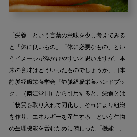
「患
者
さ
「栄養」という言葉の意味を少し考えてみる
ん
に
と「体に良いもの」「体に必要なもの」とい
伝
うイメージが浮かびやすいと思いますが、本
え
来の意味はどういったものでしょうか。日本
た
い
静脈経腸栄養学会『静脈経腸栄養ハンドブッ
医
ク』（南江堂刊）から引用すると、栄養とは
科
歯
「物質を取り入れて同化し、それにより組織
科
を作り、エネルギーを産生する」という生物
連
携
の生理機能を営むために備わった「機能」、
の