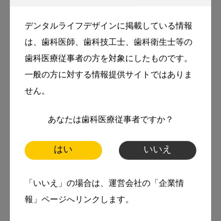
日本口腔外科学会
日本口腔腫瘍学会
デンタルライフデザインに掲載している情報
日本がん口腔支持療法学会
は、歯科医師、歯科技工士、歯科衛生士等の
日本静脈経腸栄養学会など。
歯科医療従事者の方を対象にしたものです。
一般の方に対する情報提供サイトではありま
運動とおいしいものを食べることが好きで、患
せん。
者さんの食べることのお手伝いができる今の仕
事に就いていることに喜びとやりがいを感じて
あなたは歯科医療従事者ですか？
いる。
はい
いいえ
「いいえ」の場合は、運営会社の「企業情
tags
スマイル＋アーカイブ
報」ページへリンクします。
口腔ケア
栄養素