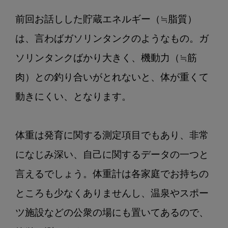
さ
前回お話しした貯蔵エネルギー（≒脂質）
ん
に
は、言わばガソリンタンクのようなもの。ガ
伝
ソリンタンクばかり大きく、機動力（≒筋
え
肉）との釣り合いがとれないと、体が重くて
た
い
動きにくい、となります。

医
科
歯
体重は発育に関する測定項目でもあり、非常
科
になじみ深い、自己に関するデータの一つと
連
携
言えるでしょう。体重計は各家庭でお持ちの
の
ところも少なくありませんし、温泉やスポー
た
め
ツ施設などの公衆の場にも置いてあるので、
の