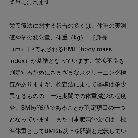
簡単に測れます。

食
と
栄
栄養療法に関する報告の多くは、体重の実測
養」
第
値やその変化量、体重（kg）÷［身長
４
（m）］²で表されるBMI（body mass 
回：
index）が基準となっています。栄養不良を
重
さ
判定するためにさまざまなスクリーニング検
よ
査がありますが、検査法によって基準は多少
り、
中
異なるものの、一定期間での体重減少の程度
身
や、BMIが低値であることが判定項目の一つ
で
勝
となっています。また日本肥満学会では、標
負
準体重としてBMI25以上を肥満と定義してい