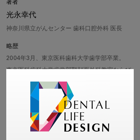
著者
光永幸代
神奈川県立がんセンター 歯科口腔外科 医長
略歴
2004年3月、東京医科歯科大学歯学部卒業。
東京医科歯科大学歯学部顎顔面外科教室ならび
に
横浜市立大学顎顔面口腔制御学教室での口腔外
科の修練ののち、
2014年4月より現職。
所属学会