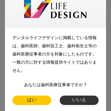
ンド社
2016年3月
田代浩史・田上順次 著「 NEXT !
コンポジットレジン修復 」医学評
論社
デンタルライフデザインに掲載している情報
医院サイト：
http://tashiro-dental.jp
は、歯科医師、歯科技工士、歯科衛生士等の
講習会サイト：
http://composite-resin.com
歯科医療従事者の方を対象にしたものです。
一般の方に対する情報提供サイトではありま
・治療コンセプト
せん。
小児から成人まで年齢に合わせた予防歯科プロ
グラムを設定し、８人の歯科衛生士を中心に健
あなたは歯科医療従事者ですか？
康的な口腔内環境を維持管理するシステムを構
はい
いいえ
築しています。
また、基本的な治療方針として残存歯の可及的