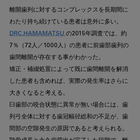
離
離開歯列に対するコンプレックスを長期間に
開
歯
列
DRC.HAMAMATSU 
の2015年調査では、約
へ
7％（72人／1000人）の患者に前歯部歯列の
の
修
歯間離開が存在する事がわかった。

復
矯正・補綴処置によって既に歯間離開を解消
STEP1
仮
した患者も含めれば、実際の発生率はさらに
充
大きくなると考える。

填・
修
臼歯部の咬合状態に異常が無い場合には、歯
復
列弓全体に対する歯冠幅径総和の不足が、歯
前
準
間部の空隙発生の原因であると考えられる。

備