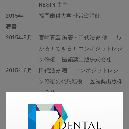
RESIN 主宰
2015年～
福岡歯科大学 非常勤講師
著書
2015年5月
宮崎真至 編著・田代浩史 他 「 わ
かる！できる！ コンポジットレジ
ン修復 」医歯薬出版株式会社
2015年6月
田代浩史 著「 コンポジットレジ
ン修復の発想転換 」医歯薬出版株
式会社
2015年7月
宮崎真至 編集・田代浩史 他 「 コ
ンポジットレジン修復のベーシッ
ク&トレンド 」デンタルダイヤモ