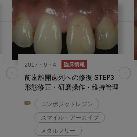
2017・9・4
臨床情報
前歯離開歯列への修復 STEP3
形態修正・研磨操作・維持管理
コンポジットレジン
スマイル＋アーカイブ
メタルフリー