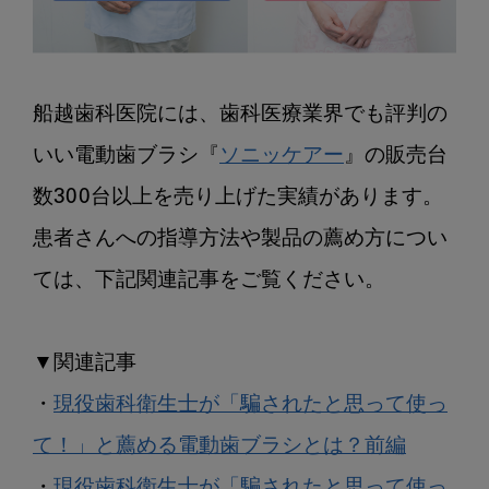
者
さ
ん
と
船越歯科医院には、歯科医療業界でも評判の
の
いい電動歯ブラシ『
ソニッケアー
』の販売台
関
係
数300台以上を売り上げた実績があります。

作
患者さんへの指導方法や製品の薦め方につい
り
ては、下記関連記事をご覧ください。

▼関連記事

・
現役歯科衛生士が「騙されたと思って使っ
て！」と薦める電動歯ブラシとは？前編
・
現役歯科衛生士が「騙されたと思って使っ