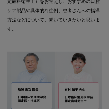
定歯科衛生士）をお迎えし、おすすめの口腔
院
ケア製品や具体的な症例、患者さんへの指導
に
聞
方法などについて、聞いていきたいと思いま
く！
お
す
す
め
口
腔
ケ
ア
グ
ッ
ズ
や
患