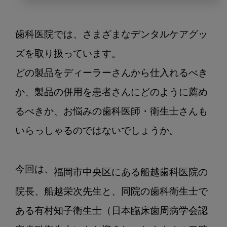
ソ
ニ
ッ
歯科医院では、さまざまなデンタルケアグッ
ケ
ア
ズを取り扱っています。

ー
どの製品をディーラーさんから仕入れるべき
販
か、製品の併用を患者さんにどのように薦め
売
台
るべきか、お悩みの歯科医師・衛生士さんも
数
いらっしゃるのではないでしょうか。

300
台
以
今回は、
上
福岡市中央区にある
船越歯科医院の
の
院長、船越栄次先生と、同院の歯科衛生士で
歯
ある有村知子衛生士（日本臨床歯周病学会認
科
医