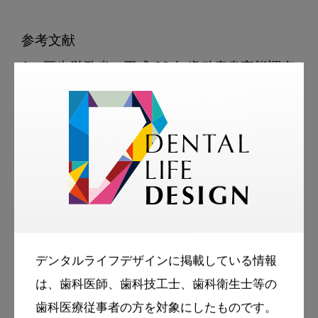
参考文献

1．厚生労働省．平成 28 年歯科疾患実態調査

(
https://www.mhlw.go.jp/toukei/list/62-
28.html
)2020年7月28日アクセス

2．厚生労働省．平成30年我が国の人口動態

(
https://www.mhlw.go.jp/toukei/list/dl/81-
1a2.pdf
デンタルライフデザインに掲載している情報
は、歯科医師、歯科技工士、歯科衛生士等の
歯科医療従事者の方を対象にしたものです。