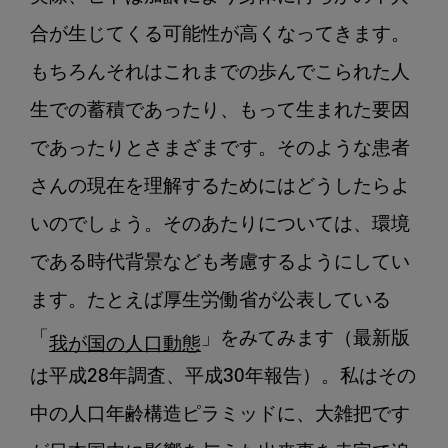
様
合が生じてくる可能性が高くなってきます。
性
を
もちろんそれはこれまでの歩んでこられた人
考
生での蓄積であったり、もって生まれた要因
え
であったりとさまざまです。そのような患者
る
さんの現在を理解するためにはどうしたらよ
いのでしょう。そのあたりについては、環境
である時代背景なども考慮するようにしてい
ます。たとえば厚生労働省が公表している
「
」をみてみます（最新版
我が国の人口動態
は平成28年調査、平成30年報告）。私はその
中の人口年齢構造ピラミッドに、大雑把です