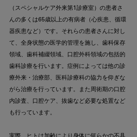
の
片
（スペシャルケア外来第1診療室）の患者さ
隅
んの多くは65歳以上の有病者（心疾患、循環
で
器疾患など）です。それらの患者さんに対し
の
つ
て、全身状態の医学的管理を施し、歯科保存
ぶ
領域、歯科補綴領域、口腔外科領域の包括的
や
き
歯科診療を行います。症例によっては他の診
第
療外来・治療部、医科診療科の協力を仰ぎな
3
回：
がら治療を行っています。また周術期の口腔
患
内診査、口腔ケア、抜歯など必要な処置など
者
さ
も行っています。

ん
の
多
実際、ヒトは加齢により身体に何らかの不具