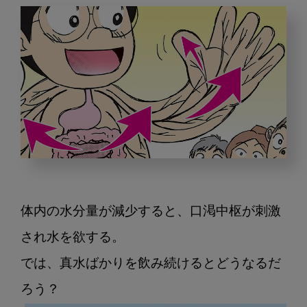
脱
水
と
体内の水分量が減少すると、口渇中枢が刺激
経
口
され水を欲する。

補
では、真水ばかりを飲み続けるとどうなるだ
水
液