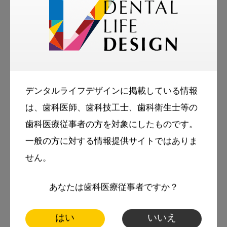
前 岡山大学病院 小児歯科講師
国立モンゴル医科大学 客員教授
略歴
1978年 愛知学院大学歯学部 卒業 大阪大学
小児歯科 入局
デンタルライフデザインに掲載している情報
1984年 岡山大学小児歯科 講師専門：小児歯
は、歯科医師、歯科技工士、歯科衛生士等の
歯科医療従事者の方を対象にしたものです。
科・障害児歯科・健康教育
一般の方に対する情報提供サイトではありま
所属学会等
せん。
日本小児歯科学会：指導医
日本障害者歯科学会：認定医 評議員
あなたは歯科医療従事者ですか？
日本口腔衛生学会：認定医，他
はい
いいえ
歯科豆知識
「Dr.オカザキのまるごと歯学」で