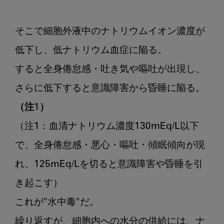
そこで細胞外液中のナトリウムイオン濃度が
低下し、低ナトリウム血症に陥る。

すると全身倦怠感・吐き気や嘔吐が出現し、
（注1）
（注1：血清ナトリウム濃度130mEq/L以下
で、全身倦怠感・悪心・嘔吐・傾眠傾向が現
れ、125mEq/Lを切ると意識障害や昏睡を引
き起こす）

これが"水中毒"だ。

繰り返すが、細胞内への水分の供給には、ナ