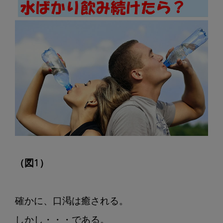
そ
の
３
（図1）
確かに、口渇は癒される。

しかし・・・である。
