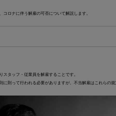
ッ
フ
、コロナに伴う解雇の可否について解説します。

解
雇
に
お
け
る
注
意
点〜
違
法・
りスタッフ・従業員を解雇することです。

不
則に則って行われる必要がありますが、不当解雇はこれらの規
当
解
雇
に
な
ら