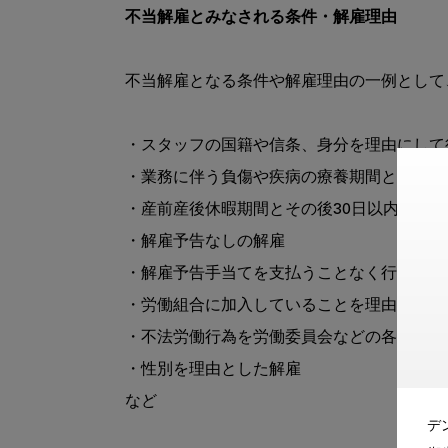
不当解雇とみなされる条件・解雇理由
不当解雇となる条件や解雇理由の一例として
・スタッフの国籍や信条、身分を理由にして行
・業務に伴う負傷や疾病の療養期間とその後3
・産前産後休暇期間とその後30日以内の解雇

・解雇予告なしの解雇

・解雇予告手当てを支払うことなく行われる
・労働組合に加入していることを理由とする解
・不法労働行為を労働委員会などの各種機関
・性別を理由とした解雇

など

デ