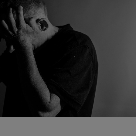
な
い
た
め
に〜