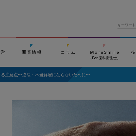
経営
開業情報
コラム
MoreSmile
（For 歯科衛生士）
ける注意点〜違法・不当解雇にならないために〜