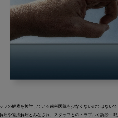
歯
科
医
院
の
ッフの解雇を検討している歯科医院も少なくないのではないでし
ス
解雇や違法解雇とみなされ、スタッフとのトラブルや訴訟・裁
タ