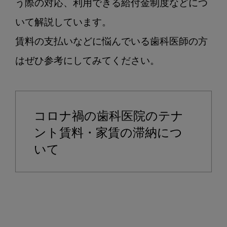
滞
う際の対応、利用できる給付金制度などにつ
納…
いて解説しています。

対
応
賃料の支払いなどに悩んでいる歯科医師の方
方
はぜひ参考にしてみてください。

法
や
支
援
コロナ禍の歯科医院のテナ
給
ント賃料・家賃の滞納につ
付
金
いて
を
紹
介