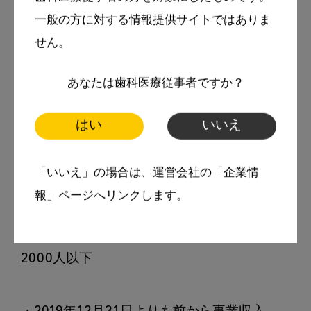
一般の方に対する情報提供サイトではありま
給付金の条件
せん。
給付金を受給するためには、医療法人を含め
あなたは歯科医療従事者ですか？
て以下の条件に当てはまる必要があります。

はい
いいえ
・法人の場合、2020年4月1日時点で、以下
「いいえ」の場合は、運営会社の「企業情
①②のどちらかを満たしていること 

報」ページへリンクします。
①資本金もしくは出資の総額が10億円未満 

②①がない場合、常時使用する従業員数が
2000人以下 
