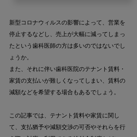
コ
ロ
ナ
新型コロナウィルスの影響によって、営業を
で
歯
停止するなどし、売上が大幅に減ってしまっ
科
たという歯科医師の方は多いのではないでし
医
ょうか。

院
の
また、それに伴い歯科医院のテナント賃料・
テ
家賃の支払いが難しくなってしまい、賃料の
ナ
ン
減額などを希望する場合もあるでしょう。

ト
賃
料・
この記事では、テナント賃料や家賃に関し
家
て、支払猶予や減額交渉の可否やそれらを行
賃