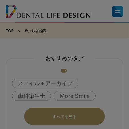
TOP
>
#いちき歯科
おすすめのタグ
スマイル＋アーカイブ
歯科衛生士
More Smile
お悩み相談室
動画
書籍
すべてを見る
book
虫歯のない町