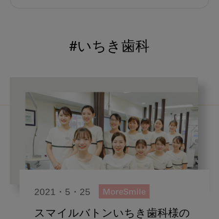
むし歯予防
小児歯科
予防歯科
コロナ
咬合
#いちき歯科
海外歯科事情
咬合の変化
ヨーロッパ
医科歯科連携
口腔機能発達不全症
いちき歯科
スウェーデン
歯周病
鼻うがい
内科 歯科
内科医師
歯科医院経営
感染予防
2021・5・25
MoreSmile
いま○○が知りたい
歯科助手
スマイルバトンいちき歯科様の