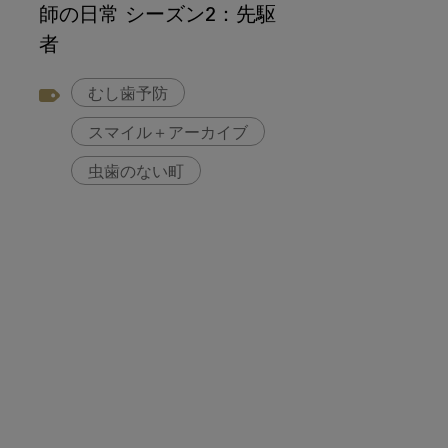
師の日常 シーズン2：先駆
者
むし歯予防
スマイル＋アーカイブ
虫歯のない町