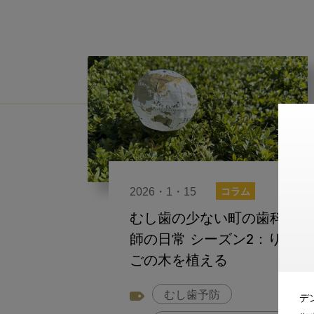
2026・1・15
コラム
むし歯の少ない町の歯科医
師の日常 シーズン2：りん
ごの木を植える
むし歯予防
デ