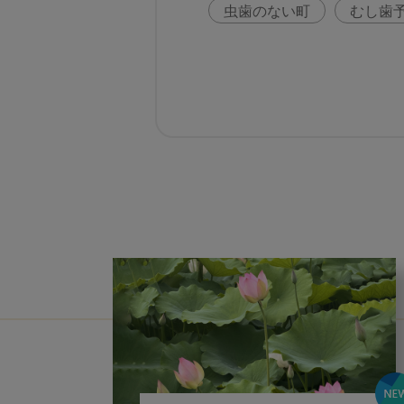
虫歯のない町
むし歯
咬合の変化
ヨーロッ
歯周病
鼻うがい
歯科助手
アフターコ