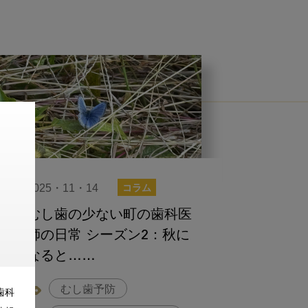
2025・11・14
コラム
むし歯の少ない町の歯科医
師の日常 シーズン2：秋に
なると……
むし歯予防
歯科