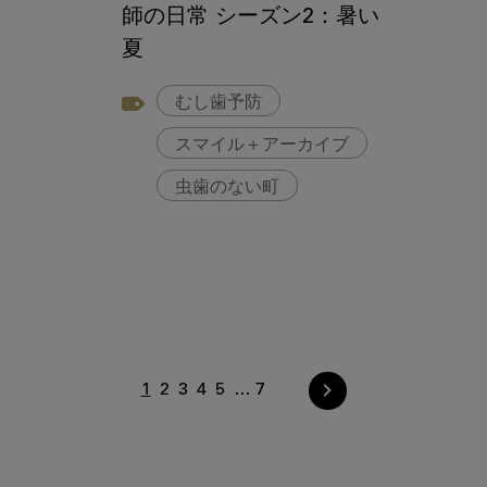
師の日常 シーズン2：暑い
夏
むし歯予防
スマイル＋アーカイブ
虫歯のない町
1
2
3
4
5
7