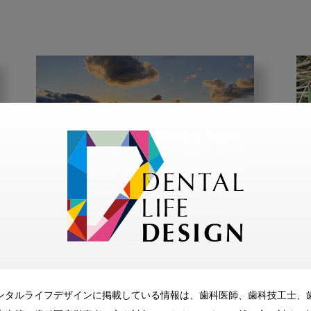
2025・12・12
コラム
むし歯の少ない町の歯科医
師の日常 シーズン2：営業
スマイル
むし歯予防
ンタルライフデザインに掲載している情報は、歯科医師、歯科技工士、