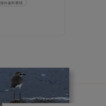
海外歯科事情
科
スウェーデン
いま○○が知りたい