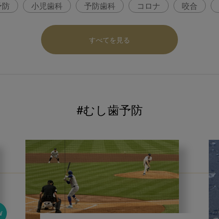
予防
小児歯科
予防歯科
コロナ
咬合
パ
医科歯科連携
口腔機能発達不全症
いちき歯
すべてを見る
内科 歯科
内科医師
歯科医院経営
感染予防
ロナ対策
コンポジットレジン
#むし歯予防