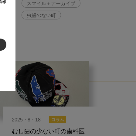
情報
スマイル＋アーカイブ
虫歯のない町
2025・8・18
コラム
むし歯の少ない町の歯科医