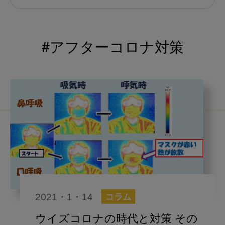
むし歯予防
小児歯科
予防歯科
コロナ
咬合
#アフターコロナ対策
海外歯科事情
咬合の変化
ヨーロッパ
医科歯科連携
口腔機能発達不全症
いちき歯科
スウェーデン
歯周病
鼻うがい
内科 歯科
内科医師
歯科医院経営
感染予防
2021・1・14
コラム
いま○○が知りたい
歯科助手
ウイズコロナの時代と対策 その