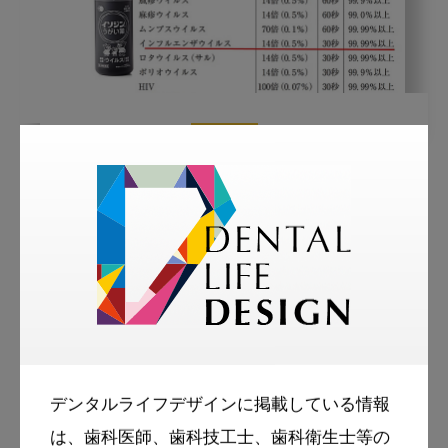
2020・9・2
コラム
ウイズコロナの時代と対策 その
6 診療の前には、歯磨きをして
うがい薬で消毒
アフターコロナ対策
ウイズコロナ対策
コロナ
スマイル＋アーカイブ
デンタルライフデザインに掲載している情報
鼻うがい
は、歯科医師、歯科技工士、歯科衛生士等の