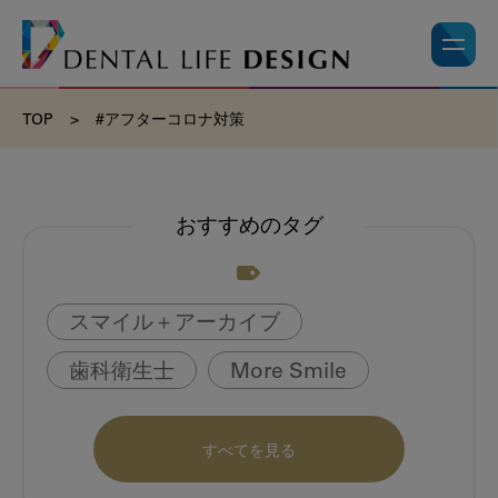
TOP
>
#アフターコロナ対策
おすすめのタグ
スマイル＋アーカイブ
歯科衛生士
More Smile
お悩み相談室
動画
書籍
すべてを見る
book
虫歯のない町