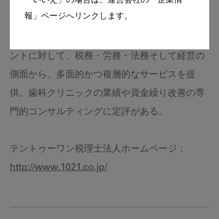
年に税理士法人を設立。

「いいえ」の場合は、運営会社の「企業情
報」ページへリンクします。
歯科クリニックへの顧問税理士としての関与の
みならず、業種や規模を問わず多くのクライア
ントに対して、税務・労務・法務そして経営の
側面から、多面的かつ複層的なサービスを提
供。歯科クリニックの業績や資金繰り改善の専
門的コンサルティングに定評がある。

http://www.1021.co.jp/