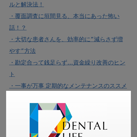
ルと解決法！
・覆面調査に垣間見る、本当にあった怖い
話！？
・大切な患者さんを、効率的に”減らさず増
やす”方法
・勘定合って銭足らず…資金繰り改善のヒン
ト
・一事が万事 定期的なメンテナンスのススメ