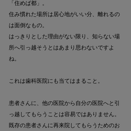
「住めば都」。

患
者
住み慣れた場所は居心地がいい分、離れるの
さ
は面倒なもの。

ん
はっきりとした理由がない限り、知らない場
を、
効
所へ引っ越そうとはあまり思わないですよ
率
ね。

的
に”減
ら
これは歯科医院にも当てはまること。

さ
ず
増
患者さんに、他の医院から自分の医院へと引
や
す”方
っ越してもらうことは容易ではありません。

法
既存の患者さんに再来院してもらうためのお