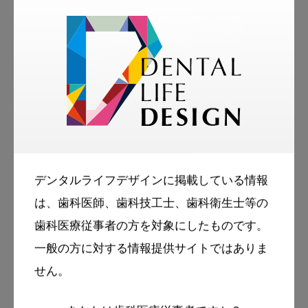
著者
須呂剛士
大分県開業
略歴
デンタルライフデザインに掲載している情報
1994年、九州大学歯学部卒業。
は、歯科医師、歯科技工士、歯科衛生士等の
2004年、大分県佐伯市にて、やよい歯科医院開
歯科医療従事者の方を対象にしたものです。
設。
一般の方に対する情報提供サイトではありま
2012年、日本大学松戸歯学部生化学・分子生物
せん。
学講座にて、歯学博士号取得。