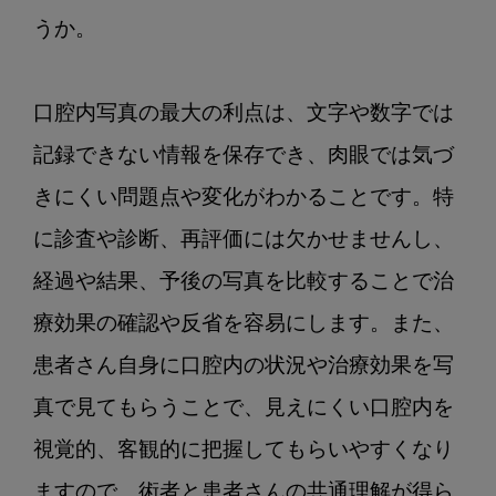
の
あ
うか。

る
口
口腔内写真の最大の利点は、文字や数字では
腔
内
記録できない情報を保存でき、肉眼では気づ
写
きにくい問題点や変化がわかることです。特
真
を
に診査や診断、再評価には欠かせませんし、
撮
経過や結果、予後の写真を比較することで治
ろ
う
療効果の確認や反省を容易にします。また、
【２】
患者さん自身に口腔内の状況や治療効果を写
口
腔
真で見てもらうことで、見えにくい口腔内を
内
視覚的、客観的に把握してもらいやすくなり
写
真
ますので、術者と患者さんの共通理解が得ら