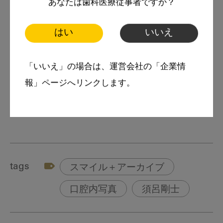
あなたは歯科医療従事者ですか？
口腔内規格撮影―ミラーの使い方のコツ―
主な著書に『成功例・失敗例で学ぶ 規格性の
はい
いいえ
ある口腔内写真撮影講座』、
『箸の文化に適応した、前歯で噛み切れる保険
「いいえ」の場合は、運営会社の「企業情
総義歯のススメ（分担執筆）』（いずれもクイ
報」ページへリンクします。
ンテッセンス出版刊）がある。
tags
スマイル＋アーカイブ
口腔内写真
須呂剛士