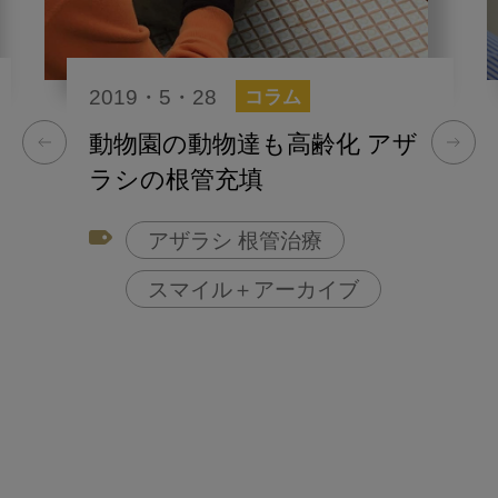
2019・5・28
コラム
動物園の動物達も高齢化 アザ
ラシの根管充填
アザラシ 根管治療
スマイル＋アーカイブ