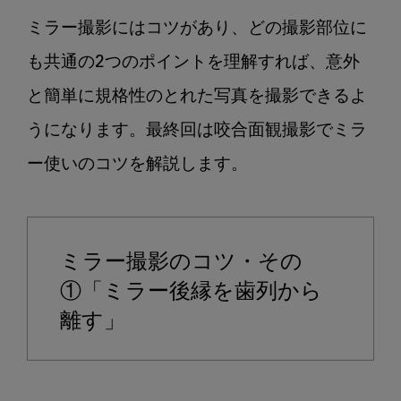
性
ミラー撮影にはコツがあり、どの撮影部位に
の
あ
も共通の2つのポイントを理解すれば、意外
る
と簡単に規格性のとれた写真を撮影できるよ
口
うになります。最終回は咬合面観撮影でミラ
腔
内
ー使いのコツを解説します。

写
真
を
撮
ミラー撮影のコツ・その
ろ
①「ミラー後縁を歯列から
う
【6】
離す」
ミ
ラ
ー