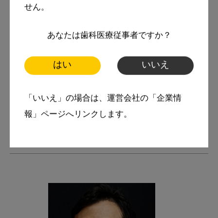
撮影に必要なカメラシステム
せん。
規格性のある口腔内写真を撮ろう【４】口角
あなたは歯科医療従事者ですか？
鈎とピントについて
規格性のある口腔内写真を撮ろう【５】ミラ
はい
いいえ
ー撮影のコツ・側方面観編
規格性のある口腔内写真を撮ろう【６】ミラ
「いいえ」の場合は、運営会社の「企業情
報」ページへリンクします。
ー撮影のコツ・咬合面観編