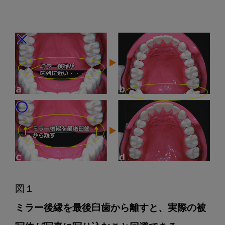
撮
影
の
コ
ツ・
咬
合
面
観
編
ミラー後縁を最後臼歯から離すと、実際の被