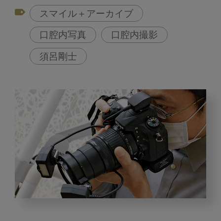
スマイル＋アーカイブ
口腔内写真
口腔内撮影
須呂剛士
規
格